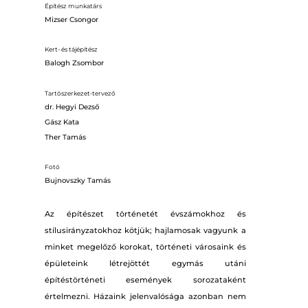
Építész munkatárs
Mizser Csongor
Kert- és tájépítész
Balogh Zsombor
Tartószerkezet-tervező
dr. Hegyi Dezső
Gász Kata
Ther Tamás
Fotó
Bujnovszky Tamás
Az építészet történetét évszámokhoz és
stílusirányzatokhoz kötjük; hajlamosak vagyunk a
minket megelőző korokat, történeti városaink és
épületeink létrejöttét egymás utáni
építéstörténeti események sorozataként
értelmezni. Házaink jelenvalósága azonban nem