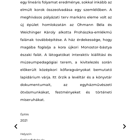
egy lineáris folyamat eredménye, sokkal inkább az
elmúlt korok összeolvadása egy szemlélőben. A
meghívásos pályázati terv markáns eleme volt az
új épület homlokzatán az Ohmann Béla és
Weichinger Károly alkotta Prohászka-emlékmű
falának továbbépítése. A ház érdekessége, hogy
magába foglalja a kora újkori Monostor-bástya
északi falát. A látogatókat interaktív kiállítási és
múzeumpedagógiai terem, a kivitelezés során
előkerült középkori kőfaragványokat bemutató
lapidárium várja. Itt őrzik a levéltár és a könyvtár
dokumentumait, az egyházművészeti
ötvösmunkákat, festményeket és történeti
miseruhákat.
Építés
2021
Helyszín