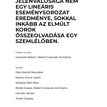
JELENVALÓSÁGA NEM
EGY LINEÁRIS
ESEMÉNYSOROZAT
EREDMÉNYE, SOKKAL
INKÁBB AZ ELMÚLT
KOROK
ÖSSZEOLVADÁSA EGY
SZEMLÉLŐBEN.
Felelős tervező
Gutowski Robert , Robert Gutowski Architects
Építész
Dely-Steindl Barnabás
Kovács Hunor László
Szokolay Béla Ákos
Bollók Gáspár, Robert Gutowski Architects
Horváth Sándor
Tombi Gergely