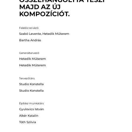
MAJD AZ ÚJ
KOMPOZÍCIÓT.
Felelős tervező
Szabó Levente, Hetedik Műterem
Bartha András
Generáltervező
Hetedik Műterem
Hetedik Műterem
Tervezőtárs
Studio Konstella
Studio Konstella
Építész munkatárs
Gyulovics István
Alkér Katalin
Tóth Szilvia