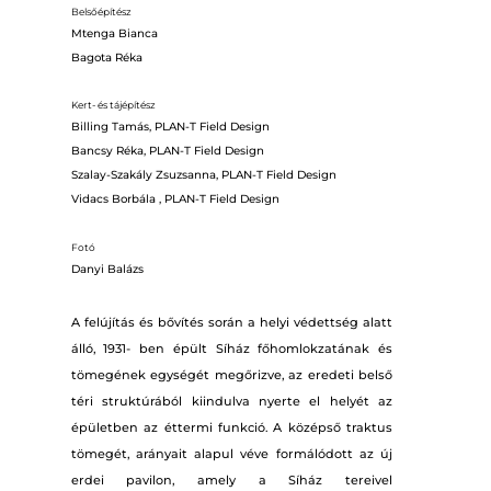
Belsőépítész
Mtenga Bianca
Bagota Réka
Kert- és tájépítész
Billing Tamás, PLAN-T Field Design
Bancsy Réka, PLAN-T Field Design
Szalay-Szakály Zsuzsanna, PLAN-T Field Design
Vidacs Borbála , PLAN-T Field Design
Fotó
Danyi Balázs
A felújítás és bővítés során a helyi védettség alatt
álló, 1931- ben épült Síház főhomlokzatának és
tömegének egységét megőrizve, az eredeti belső
téri struktúrából kiindulva nyerte el helyét az
épületben az éttermi funkció. A középső traktus
tömegét, arányait alapul véve formálódott az új
erdei pavilon, amely a Síház tereivel