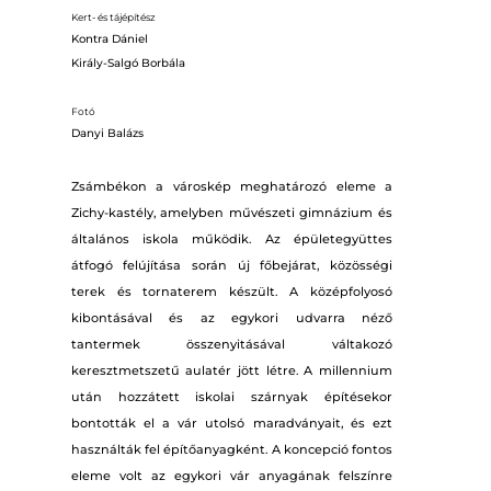
Kert- és tájépítész
Kontra Dániel
Király-Salgó Borbála
Fotó
Danyi Balázs
Zsámbékon a városkép meghatározó eleme a
Zichy-kastély, amelyben művészeti gimnázium és
általános iskola működik. Az épületegyüttes
átfogó felújítása során új főbejárat, közösségi
terek és tornaterem készült. A középfolyosó
kibontásával és az egykori udvarra néző
tantermek összenyitásával váltakozó
keresztmetszetű aulatér jött létre. A millennium
után hozzátett iskolai szárnyak építésekor
bontották el a vár utolsó maradványait, és ezt
használták fel építőanyagként. A koncepció fontos
eleme volt az egykori vár anyagának felszínre