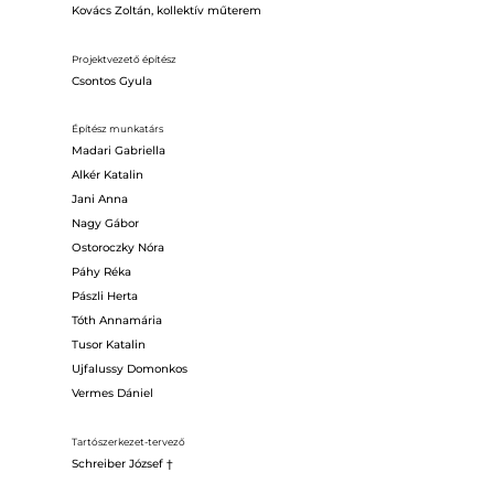
Kovács Zoltán, kollektív műterem
Projektvezető építész
Csontos Gyula
Építész munkatárs
Madari Gabriella
Alkér Katalin
Jani Anna
Nagy Gábor
Ostoroczky Nóra
Páhy Réka
Pászli Herta
Tóth Annamária
Tusor Katalin
Ujfalussy Domonkos
Vermes Dániel
Tartószerkezet-tervező
Schreiber József †