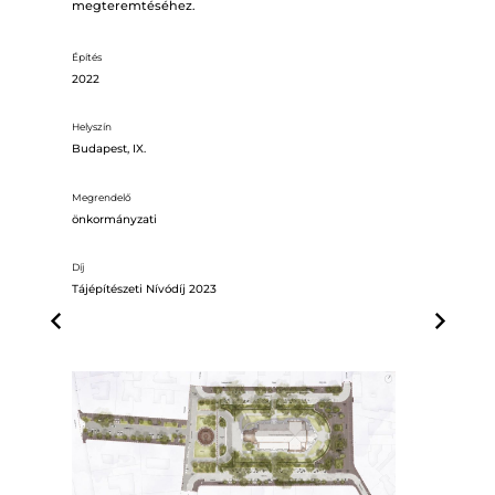
megteremtéséhez.
Építés
2022
Helyszín
Budapest, IX.
Megrendelő
önkormányzati
Díj
Tájépítészeti Nívódíj 2023