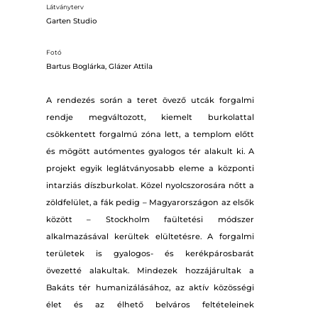
Látványterv
Garten Studio
Fotó
Bartus Boglárka, Glázer Attila
A rendezés során a teret övező utcák forgalmi
rendje megváltozott, kiemelt burkolattal
csökkentett forgalmú zóna lett, a templom előtt
és mögött autómentes gyalogos tér alakult ki. A
projekt egyik leglátványosabb eleme a központi
intarziás díszburkolat. Közel nyolcszorosára nőtt a
zöldfelület, a fák pedig – Magyarországon az elsők
között – Stockholm faültetési módszer
alkalmazásával kerültek elültetésre. A forgalmi
területek is gyalogos- és kerékpárosbarát
övezetté alakultak. Mindezek hozzájárultak a
Bakáts tér humanizálásához, az aktív közösségi
élet és az élhető belváros feltételeinek