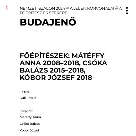
NEMZETI SZALON 2024
///
A JELEN KÖRVONALAI
///
A
FŐÉPÍTÉSZ ÉS SZEREPE
BUDAJENŐ
FŐÉPÍTÉSZEK: MÁTÉFFY
ANNA 2008–2018, CSÓKA
BALÁZS 2015–2018,
KÓBOR JÓZSEF 2018–
Építész
Kuli László
Főépítész
Mátéffy Anna
Csóka Balázs
Kóbor József