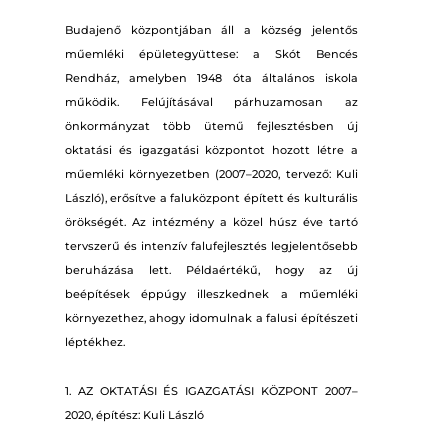
Budajenő központjában áll a község jelentős
műemléki épületegyüttese: a Skót Bencés
Rendház, amelyben 1948 óta általános iskola
működik. Felújításával párhuzamosan az
önkormányzat több ütemű fejlesztésben új
oktatási és igazgatási központot hozott létre a
műemléki környezetben (2007–2020, tervező: Kuli
László), erősítve a faluközpont épített és kulturális
örökségét. Az intézmény a közel húsz éve tartó
tervszerű és intenzív falufejlesztés legjelentősebb
beruházása lett. Példaértékű, hogy az új
beépítések éppúgy illeszkednek a műemléki
környezethez, ahogy idomulnak a falusi építészeti
léptékhez.
1. AZ OKTATÁSI ÉS IGAZGATÁSI KÖZPONT 2007–
2020, építész: Kuli László