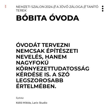
NEMZETI SZALON 2024
///
A JÖVŐ ZÁLOGA
///
TANÍTÓ
TEREK
BÓBITA ÓVODA
ÓVODÁT TERVEZNI
NEMCSAK ÉPÍTÉSZETI
NEVELÉS, HANEM
NAGYFOKÚ
KÖRNYEZETTUDATOSSÁG
KÉRDÉSE IS. A SZÓ
LEGSZOROSABB
ÉRTELMÉBEN.
Építész
Köllő Miklós, Larix Studio