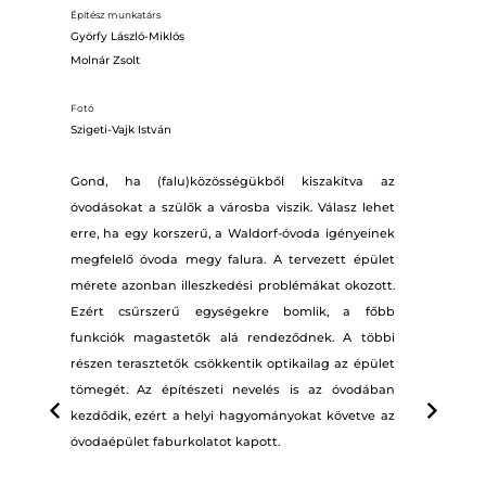
Építész munkatárs
Györfy László-Miklós
Molnár Zsolt
Fotó
Szigeti-Vajk István
Gond, ha (falu)közösségükből kiszakítva az
óvodásokat a szülők a városba viszik. Válasz lehet
erre, ha egy korszerű, a Waldorf-óvoda igényeinek
megfelelő óvoda megy falura. A tervezett épület
mérete azonban illeszkedési problémákat okozott.
Ezért csűrszerű egységekre bomlik, a főbb
funkciók magastetők alá rendeződnek. A többi
részen terasztetők csökkentik optikailag az épület
tömegét. Az építészeti nevelés is az óvodában
kezdődik, ezért a helyi hagyományokat követve az
óvodaépület faburkolatot kapott.