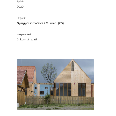
Építés
2020
Helyszín
Gyergyócsomafalva / Ciumani (RO)
Megrendelő
önkormányzati